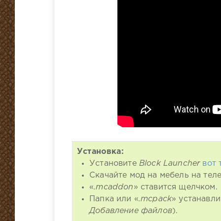
Установка:
Установите
Block Launcher
вот 
Скачайте мод на мебель на тел
«
.mcaddon
» ставится щелчком.
Папка или «
.mcpack
» устанавли
Добавление файлов
).