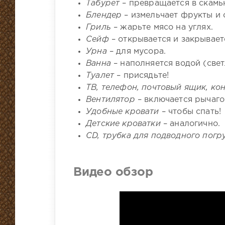
Табурет
– превращается в скамь
Блендер
– измельчает фрукты и о
Гриль
– жарьте мясо на углях.
Сейф
– открывается и закрывает
Урна
– для мусора.
Ванна
– наполняется водой (свет
Туалет
– присядьте!
ТВ, телефон, почтовый ящик, к
Вентилятор
– включается рычаго
Удобные кровати
– чтобы спать!
Детские кроватки
– аналогично.
CD, трубка для подводного пог
Видео обзор