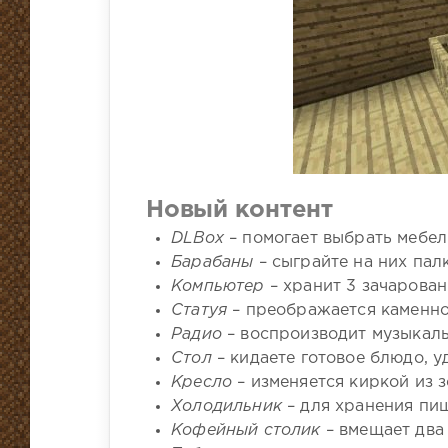
Новый контент
DLBox
– помогает выбрать мебел
Барабаны
– сыграйте на них палк
Компьютер
– хранит 3 зачарован
Статуя
– преображается каменно
Радио
– воспроизводит музыкаль
Стол
– кидаете готовое блюдо, у
Кресло
– изменяется киркой из з
Холодильник
– для хранения пи
Кофейный столик
– вмещает два 