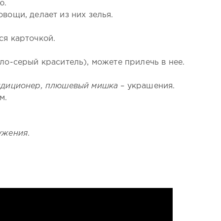
ю.
вощи, делает из них зелья.
ся карточкой.
ло-серый краситель), можете прилечь в нее.
ондиционер, плюшевый мишка
– украшения.
м.
ружения
.