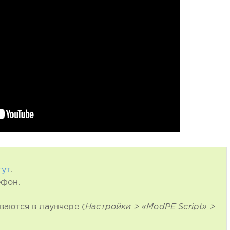
тут
.
ефон.
ваются в лаунчере (
Настройки > «ModPE Script» >