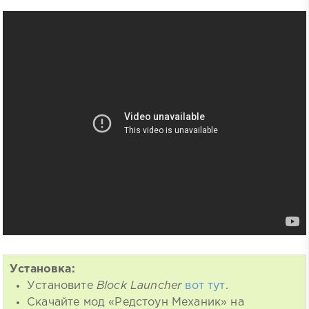
Установка:
Установите
Block Launcher
вот тут
.
Скачайте мод «Редстоун Механик» на