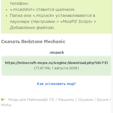
телефон.
«
.mcaddon
» ставится щелчком.
Папка или «
.mcpack
» устанавливаются в
лаунчере (
Настройки > «ModPE Script» >
Добавление файлов
).
Скачать Redstone Mechanic
.mcpack
https://minecraft-mcpe.ru/engine/download.php?id=731
(17,47 Mb, 1 августа 2018)
Как установить мод?
Моды для Майнкрафт ПЕ
/
Машины
/
Оружие
/
Броня
/
Мобы