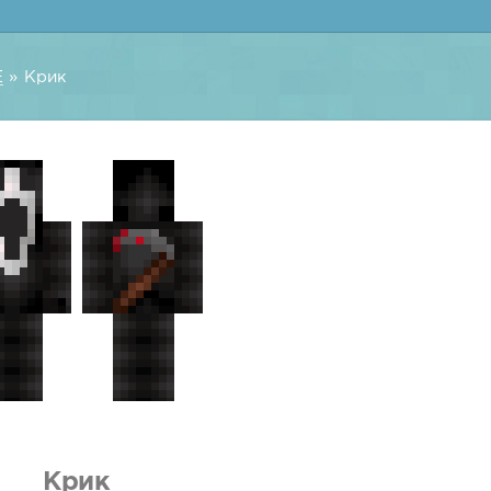
E
» Крик
Крик