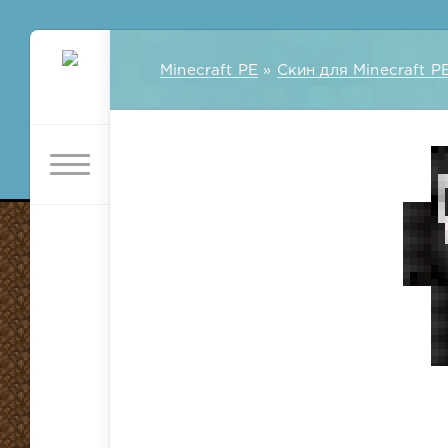
Minecraft PE
»
Скин для Minecraft P