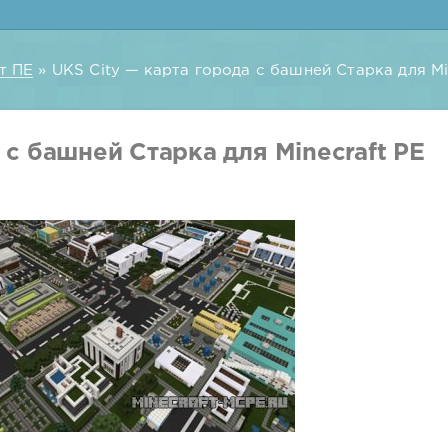
т ПЕ
» UKS City — карта города с башней Старка для Mi
 с башней Старка для Minecraft PE