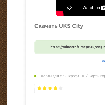
Скачать UKS City
https://minecraft-mcpe.ru/eng
К
Карты для Майнкрафт ПЕ
/
Карты го