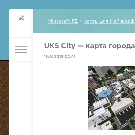
Minecraft PE
»
Карты для Майнкраф
UKS City — карта города
18.01.2019 02:41