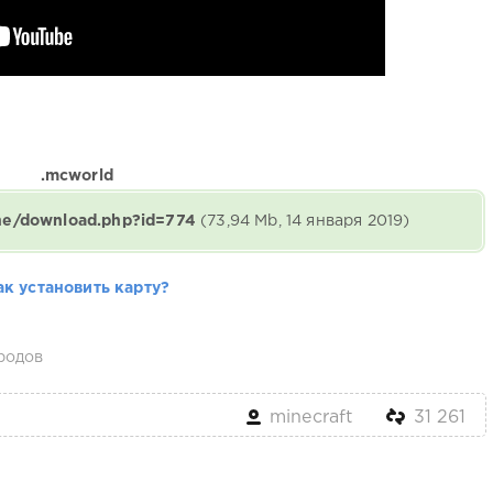
.mcworld
ine/download.php?id=774
(73,94 Mb, 14 января 2019)
ак установить карту?
родов
minecraft
31 261