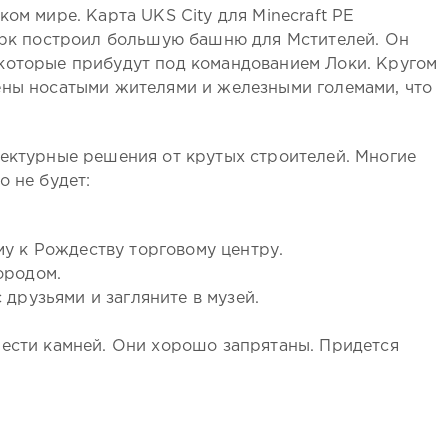
ком мире. Карта UKS City для Minecraft PE
тарк построил большую башню для Мстителей. Он
которые прибудут под командованием Локи. Кругом
ены носатыми жителями и железными големами, что
тектурные решения от крутых строителей. Многие
о не будет:
у к Рождеству торговому центру.
ородом.
друзьями и загляните в музей.
шести камней. Они хорошо запрятаны. Придется