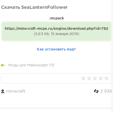
Скачать SeaLanternFollower
.mcpack
https://minecraft-mcpe.ru/engine/download.php?id=782
(5,63 Kb, 15 января 2019)
Как установить мод?
Моды для Майнкрафт ПЕ
minecraft
2 936