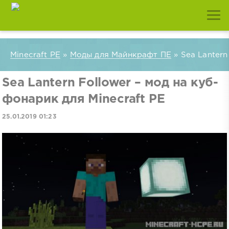
Minecraft PE
»
Моды для Майнкрафт ПЕ
» Sea Lantern
Sea Lantern Follower – мод на куб-
фонарик для Minecraft PE
25.01.2019 01:23