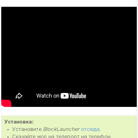
Установка:
Установите
BlockLauncher
отсюда
.
Скачайте мод на телепорт на телефон.