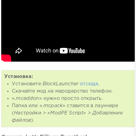
Установка:
Установите
BlockLauncher
отсюда
.
Скачайте мод на мародерство телефон.
«
.mcaddon
» нужно просто открыть.
Папка или «
.mcpack
» ставится в лаунчере
(
Настройки > «ModPE Script» > Добавление
файлов
).