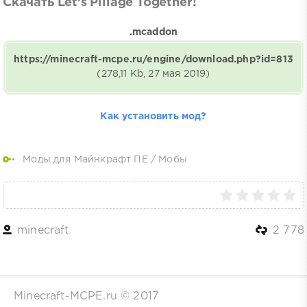
Скачать Let’s Pillage Together!
.mcaddon
https://minecraft-mcpe.ru/engine/download.php?id=813
(278,11 Kb, 27 мая 2019)
Как установить мод?
Моды для Майнкрафт ПЕ
/
Мобы
minecraft
2 778
Minecraft-MCPE.ru © 2017