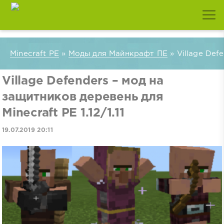
Minecraft PE
»
Моды для Майнкрафт ПЕ
» Village Defe
Village Defenders – мод на
защитников деревень для
Minecraft PE 1.12/1.11
19.07.2019 20:11