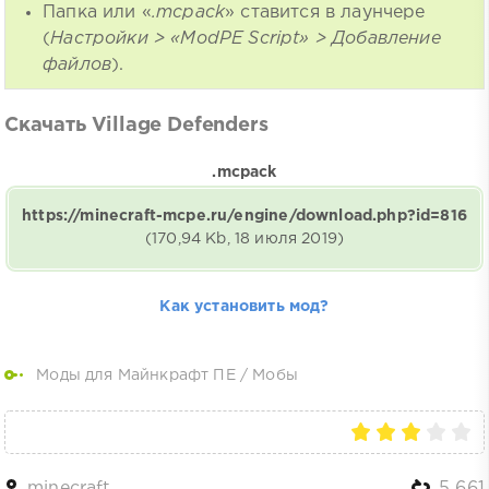
Папка или «
.mcpack
» ставится в лаунчере
(
Настройки > «ModPE Script» > Добавление
файлов
).
Скачать Village Defenders
.mcpack
https://minecraft-mcpe.ru/engine/download.php?id=816
(170,94 Kb, 18 июля 2019)
Как установить мод?
Моды для Майнкрафт ПЕ
/
Мобы
minecraft
5 661