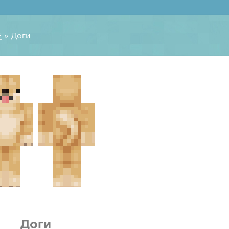
E
» Доги
Доги