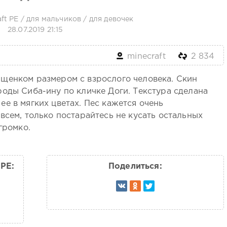
ft PE
/
для мальчиков
/
для девочек
28.07.2019 21:15
minecraft
2 834
щенком размером с взрослого человека. Скин
оды Сиба-ину по кличке Доги. Текстура сделана
е в мягких цветах. Пес кажется очень
всем, только постарайтесь не кусать остальных
громко.
 PE:
Поделиться: