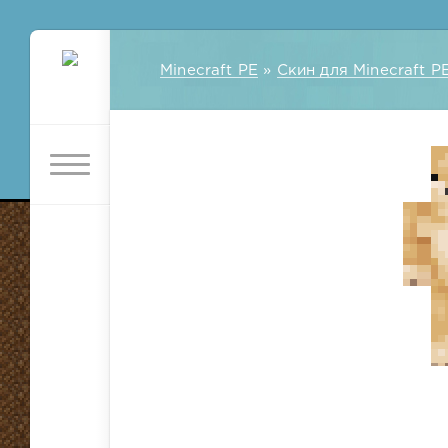
Minecraft PE
»
Скин для Minecraft P