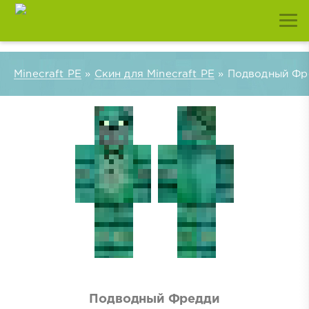
Minecraft PE
»
Скин для Minecraft PE
» Подводный Фр
Подводный Фредди