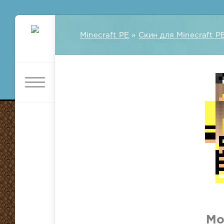
Minecraft PE
»
Скин для Minecraft P
Мо