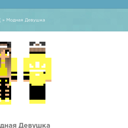
E
» Модная Девушка
дная Девушка