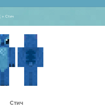
E
» Стич
Стич