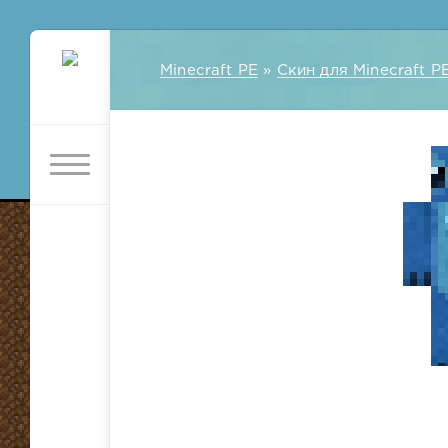
Minecraft PE
»
Скин для Minecraft P