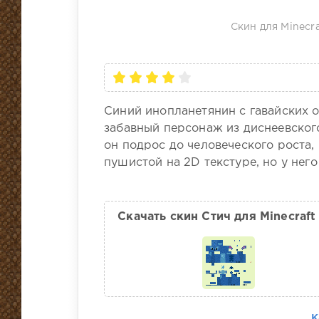
Скин для Minecra
Синий инопланетянин с гавайских о
забавный персонаж из диснеевского
он подрос до человеческого роста,
пушистой на 2D текстуре, но у нег
Скачать скин Стич для Minecraft
К