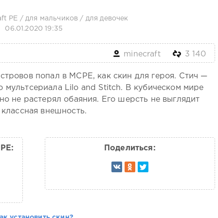
ft PE
/
для мальчиков
/
для девочек
06.01.2020 19:35
minecraft
3 140
стровов попал в MCPE, как скин для героя. Стич —
 мультсериала Lilo and Stitch. В кубическом мире
 но не растерял обаяния. Его шерсть не выглядит
о классная внешность.
 PE:
Поделиться:
ак установить скин?