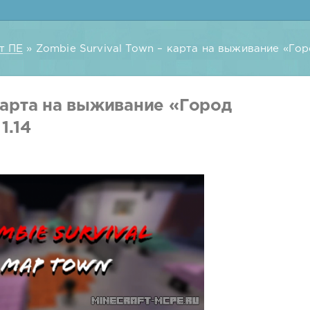
т ПЕ
» Zombie Survival Town – карта на выживание «Горо
 карта на выживание «Город
1.14