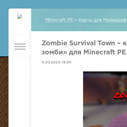
Minecraft PE
»
Карты для Майнкраф
Zombie Survival Town –
зомби» для Minecraft PE 
11.03.2020 19:30