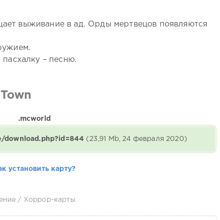
ает выживание в ад. Орды мертвецов появляются
ружием.
 пасхалку – песню.
 Town
.mcworld
ne/download.php?id=844
(23,91 Mb, 24 февраля 2020)
ак установить карту?
ение
/
Хоррор-карты