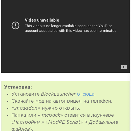
Установка:
Установите
BlockLauncher
отсюда
.
Скачайте мод на автоприцел на телефон.
«
.mcaddon
» нужно открыть.
Папка или «
.mcpack
» ставится в лаунчере
(
Настройки > «ModPE Script» > Добавление
файлов
).