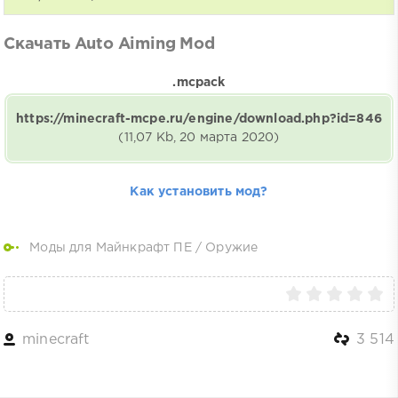
Скачать Auto Aiming Mod
.mcpack
https://minecraft-mcpe.ru/engine/download.php?id=846
(11,07 Kb, 20 марта 2020)
Как установить мод?
Моды для Майнкрафт ПЕ
/
Оружие
minecraft
3 514