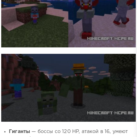
Гиганты
— боссы со 120 HP, атакой в 16, умеют