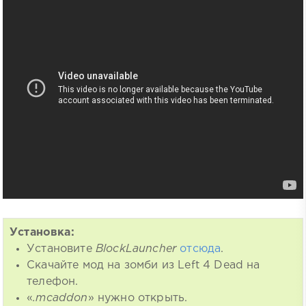
Установка:
Установите
BlockLauncher
отсюда
.
Скачайте мод на зомби из Left 4 Dead на
телефон.
«
.mcaddon
» нужно открыть.