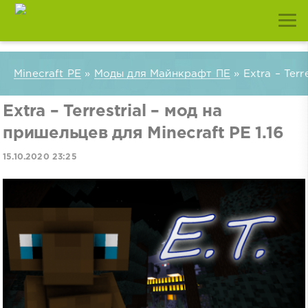
Minecraft PE
»
Моды для Майнкрафт ПЕ
» Extra – Terr
Extra – Terrestrial – мод на
пришельцев для Minecraft PE 1.16
15.10.2020 23:25