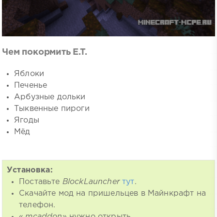
Чем покормить E.T.
Яблоки
Печенье
Арбузные дольки
Тыквенные пироги
Ягоды
Мёд
Установка:
Поставьте
BlockLauncher
тут
.
Скачайте мод на пришельцев в Майнкрафт на
телефон.
«
.mcaddon
» нужно открыть.