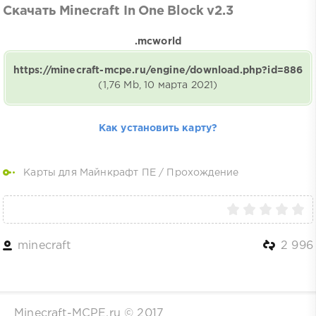
Скачать Minecraft In One Block v2.3
.mcworld
https://minecraft-mcpe.ru/engine/download.php?id=886
(1,76 Mb, 10 марта 2021)
Как установить карту?
Карты для Майнкрафт ПЕ
/
Прохождение
minecraft
2 996
Minecraft-MCPE.ru © 2017