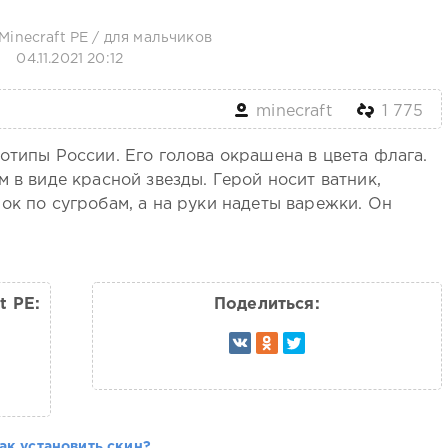
Minecraft PE
/
для мальчиков
04.11.2021 20:12
minecraft
1 775
отипы России. Его голова окрашена в цвета флага.
 в виде красной звезды. Герой носит ватник,
ок по сугробам, а на руки надеты варежки. Он
t PE:
Поделиться:
ак установить скин?