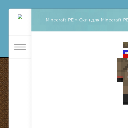
Minecraft PE
»
Скин для Minecraft P