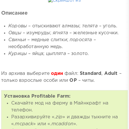
Описание
Коровы
– отыскивают алмазы;
телята
– уголь.
Овцы
– изумруды;
ягнята
– железные кусочки.
Свиньи
– медные слитки;
поросята
–
необработанную медь.
Курицы
– яйца;
цыплята
– золото.
Из архива выберите
один
файл:
Standard
,
Adult
–
только взрослые особи или
OP
– читы.
Установка Profitable Farm:
Скачайте мод на ферму в Майнкрафт на
телефон.
Разархивируйте «
.zip
» и дважды тыкните на
«
.mcpack
» или «
.mcaddon
».