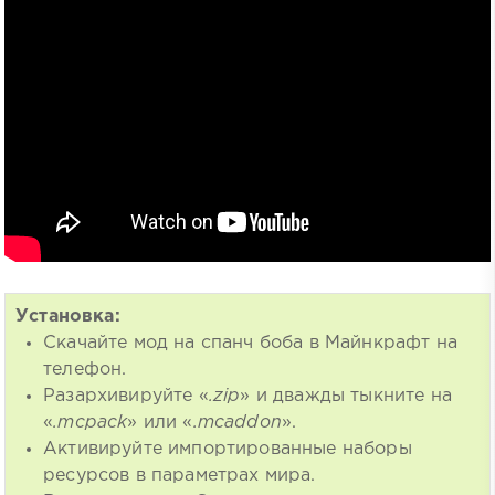
Установка:
Скачайте мод на спанч боба в Майнкрафт на
телефон.
Разархивируйте «
.zip
» и дважды тыкните на
«
.mcpack
» или «
.mcaddon
».
Активируйте импортированные наборы
ресурсов в параметрах мира.