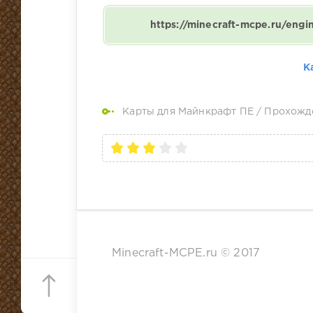
https://minecraft-mcpe.ru/eng
К
Карты для Майнкрафт ПЕ
/
Прохожд
Minecraft-MCPE.ru © 2017