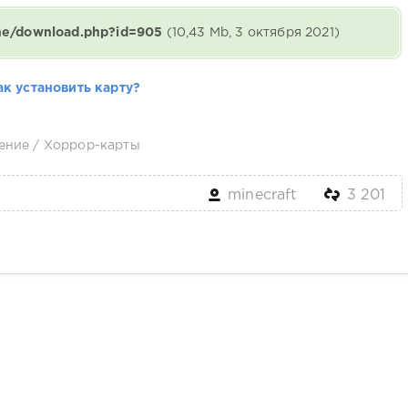
ine/download.php?id=905
(10,43 Mb, 3 октября 2021)
ак установить карту?
ение
/
Хоррор-карты
minecraft
3 201