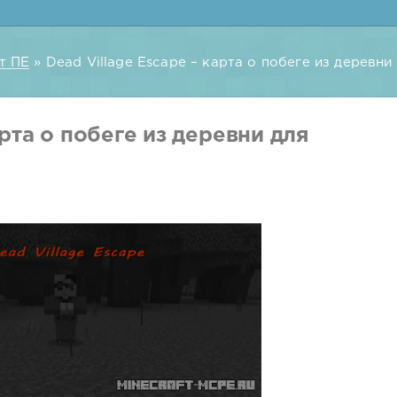
т ПЕ
» Dead Village Escape – карта о побеге из деревни д
арта о побеге из деревни для