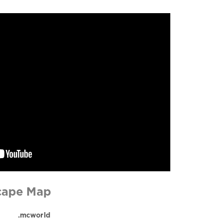
cape Map
.mcworld