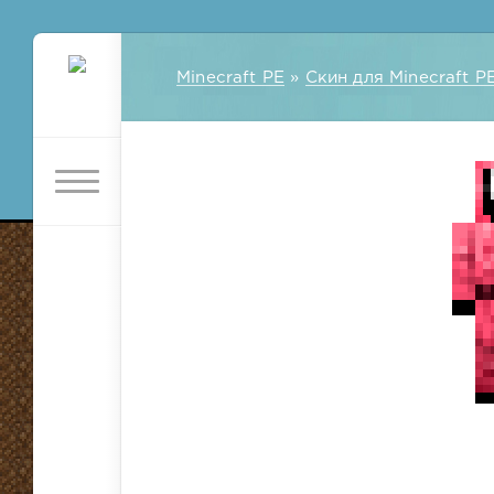
Minecraft PE
»
Скин для Minecraft P