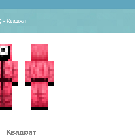
E
» Квадрат
Квадрат