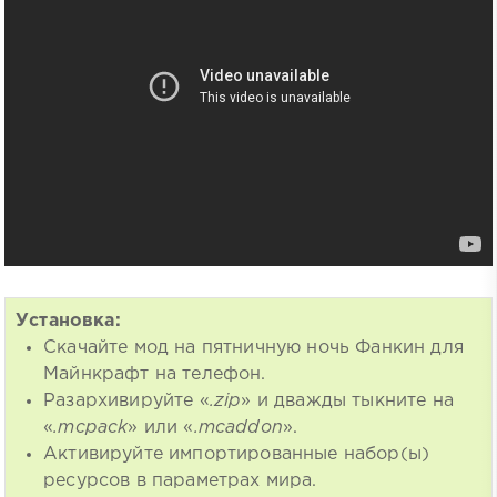
Установка:
Скачайте мод на пятничную ночь Фанкин для
Майнкрафт на телефон.
Разархивируйте «
.zip
» и дважды тыкните на
«
.mcpack
» или «
.mcaddon
».
Активируйте импортированные набор(ы)
ресурсов в параметрах мира.