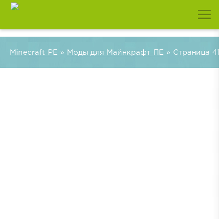
Minecraft PE
»
Моды для Майнкрафт ПЕ
» Страница 4