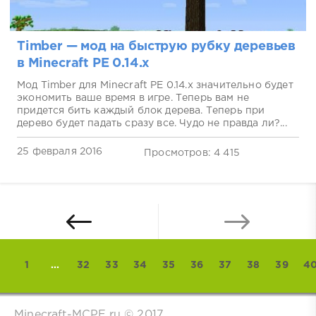
Timber — мод на быструю рубку деревьев
в Minecraft PE 0.14.x
Мод Timber для Minecraft PE 0.14.x значительно будет
экономить ваше время в игре. Теперь вам не
придется бить каждый блок дерева. Теперь при
дерево будет падать сразу все. Чудо не правда ли?...
25 февраля 2016
Просмотров: 4 415
1
...
32
33
34
35
36
37
38
39
4
Minecraft-MCPE.ru © 2017