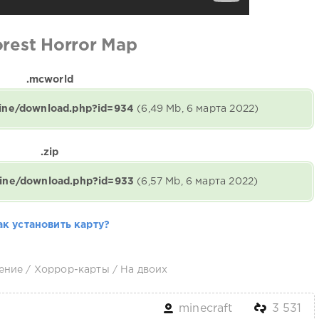
orest Horror Map
.mcworld
gine/download.php?id=934
(6,49 Mb, 6 марта 2022)
.zip
gine/download.php?id=933
(6,57 Mb, 6 марта 2022)
ак установить карту?
ение
/
Хоррор-карты
/
На двоих
minecraft
3 531