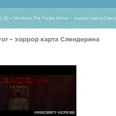
т ПЕ
» Slendrina The Forest Horror – хоррор карта Сленде
rror – хоррор карта Слендерина