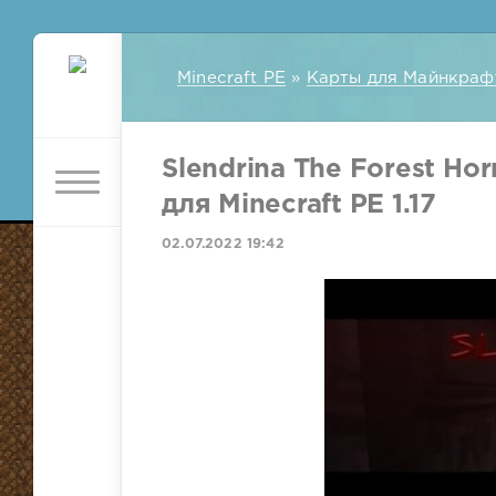
Minecraft PE
»
Карты для Майнкраф
Slendrina The Forest Ho
для Minecraft PE 1.17
02.07.2022 19:42