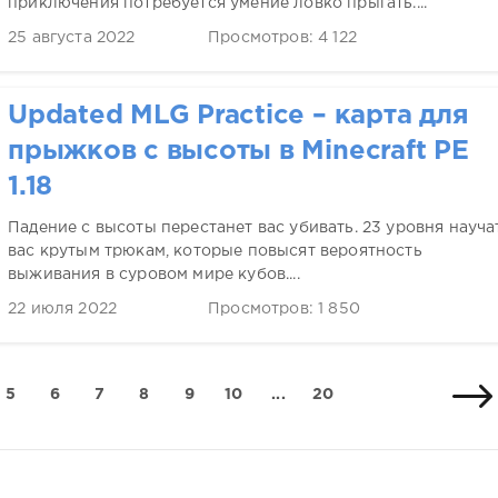
приключения потребуется умение ловко прыгать....
25 августа 2022
Просмотров: 4 122
Updated MLG Practice – карта для
прыжков с высоты в Minecraft PE
1.18
Падение с высоты перестанет вас убивать. 23 уровня науча
вас крутым трюкам, которые повысят вероятность
выживания в суровом мире кубов....
22 июля 2022
Просмотров: 1 850
5
6
7
8
9
10
...
20