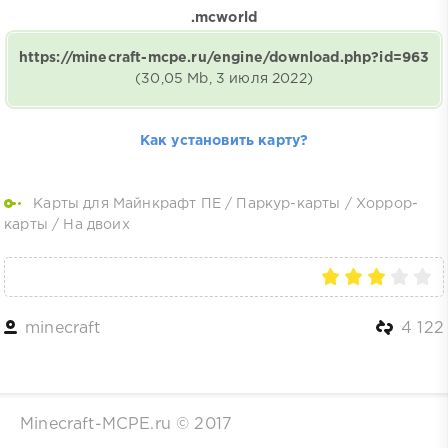
.mcworld
https://minecraft-mcpe.ru/engine/download.php?id=963
(30,05 Mb, 3 июля 2022)
Как установить карту?
Карты для Майнкрафт ПЕ
/
Паркур-карты
/
Хоррор-
карты
/
На двоих
minecraft
4 122
Minecraft-MCPE.ru © 2017