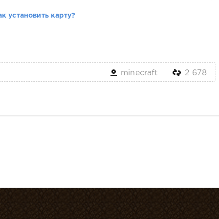
ак установить карту?
minecraft
2 678