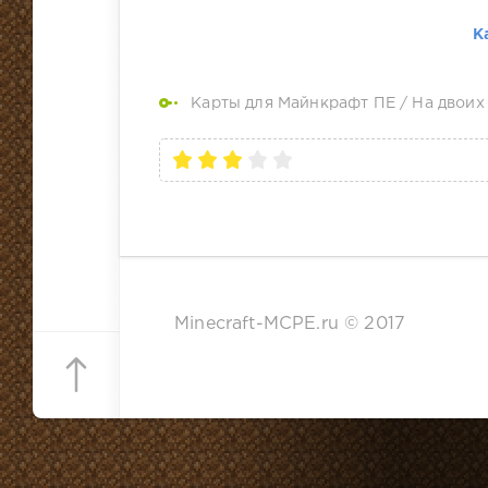
К
Карты для Майнкрафт ПЕ
/
На двоих
Minecraft-MCPE.ru © 2017