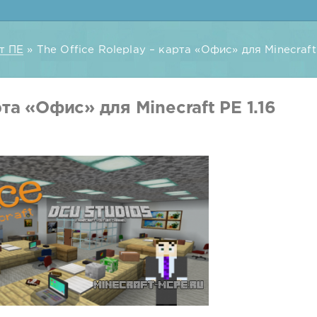
т ПЕ
» The Office Roleplay – карта «Офис» для Minecraft 
рта «Офис» для Minecraft PE 1.16