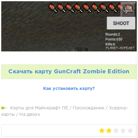
Скачать карту GunCraft Zombie Edition
Как установить карту?
Карты для Майнкрафт ПЕ
/
Прохождение
/
Хоррор-
карты
/
На двоих