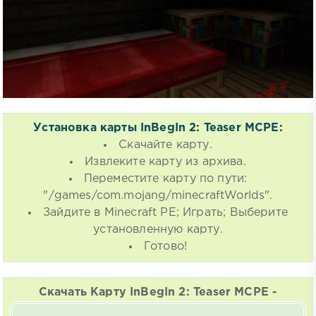
Установка карты InBegIn 2: Teaser MCPE:
Скачайте карту.
Извлеките карту из архива.
Переместите карту по пути:
"/games/com.mojang/minecraftWorlds".
Зайдите в Minecraft PE; Играть; Выберите
установленную карту.
Готово!
Скачать Карту InBegIn 2: Teaser MCPE -