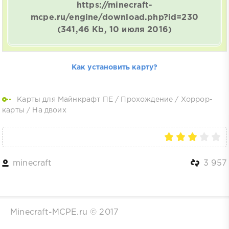
https://minecraft-
mcpe.ru/engine/download.php?id=230
(341,46 Kb, 10 июля 2016)
Как установить карту?
Карты для Майнкрафт ПЕ
/
Прохождение
/
Хоррор-
карты
/
На двоих
minecraft
3 957
Minecraft-MCPE.ru © 2017