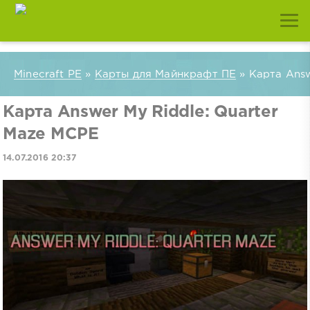
Minecraft PE
»
Карты для Майнкрафт ПЕ
» Карта Answ
Карта Answer My Riddle: Quarter
Maze MCPE
14.07.2016 20:37