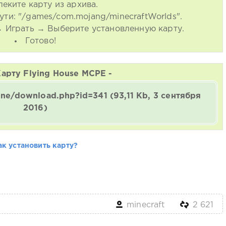
леките карту из архива.
ути: "/games/com.mojang/minecraftWorlds".
 → Играть → Выберите установленную карту.
Готово!
Карту Flying House MCPE -
gine/download.php?id=341
(93,11 Kb, 3 сентября
2016)
ак установить карту?
minecraft
2 621