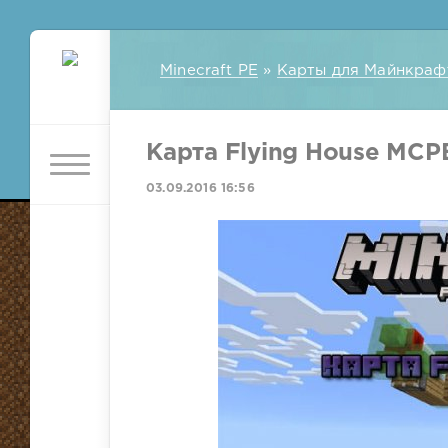
Minecraft PE
»
Карты для Майнкраф
Карта Flying House MCP
03.09.2016 16:56