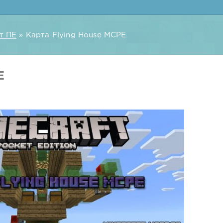
т ПЕ
» Карта Flying House MCPE
E