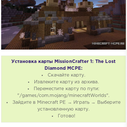
Установка карты MissionCrafter 1: The Lost
Diamond MCPE:
Скачайте карту.
Извлеките карту из архива.
Переместите карту по пути:
"/games/com.mojang/minecraftWorlds".
Зайдите в Minecraft PE → Играть → Выберите
установленную карту.
Готово!