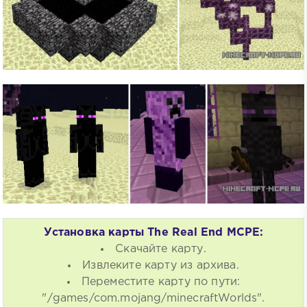
Установка карты The Real End MCPE:
Скачайте карту.
Извлеките карту из архива.
Переместите карту по пути:
"/games/com.mojang/minecraftWorlds".