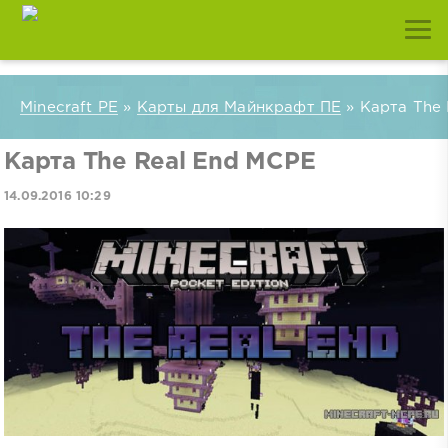
Minecraft PE
»
Карты для Майнкрафт ПЕ
» Карта The
Карта The Real End MCPE
14.09.2016 10:29