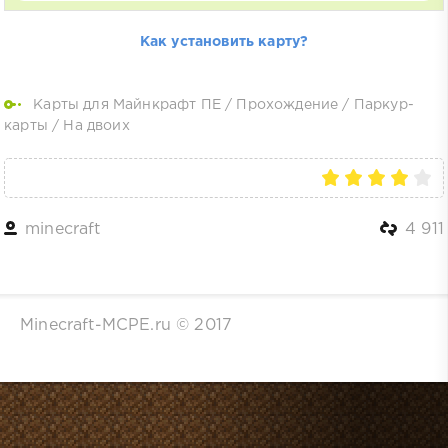
Как установить карту?
Карты для Майнкрафт ПЕ
/
Прохождение
/
Паркур-
карты
/
На двоих
minecraft
4 911
Minecraft-MCPE.ru © 2017