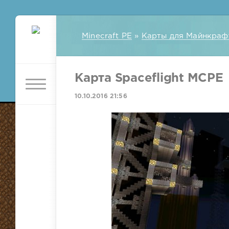
Minecraft PE
»
Карты для Майнкраф
Карта Spaceflight MCPE
10.10.2016 21:56