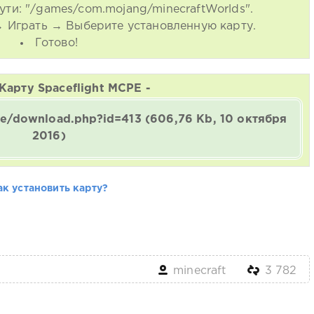
ути: "/games/com.mojang/minecraftWorlds".
 → Играть → Выберите установленную карту.
Готово!
Карту Spaceflight MCPE -
ine/download.php?id=413
(606,76 Kb, 10 октября
2016)
ак установить карту?
minecraft
3 782