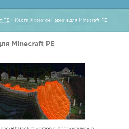
т ПЕ
» Карта Хроники Нарнии для Minecraft PE
ля Minecraft PE
ecraft Pocket Edition с погружением в