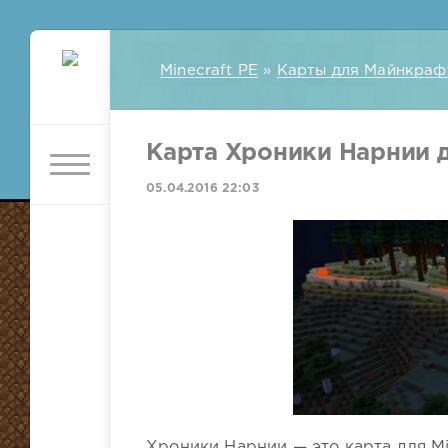
Minecraft PE
»
Карты для Майнкраф
Карта Хроники Нарнии д
05.04.2016 22:03
Хроники Нарнии — это карта для Min