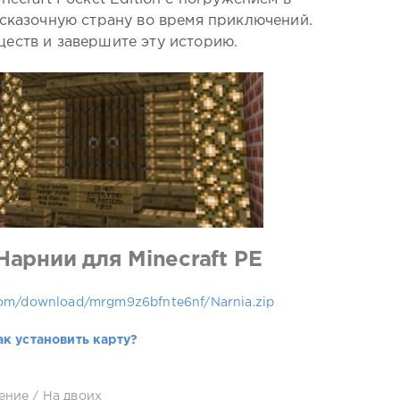
 сказочную страну во время приключений.
еств и завершите эту историю.
Нарнии для Minecraft PE
com/download/mrgm9z6bfnte6nf/Narnia.zip
ак установить карту?
ение
/
На двоих