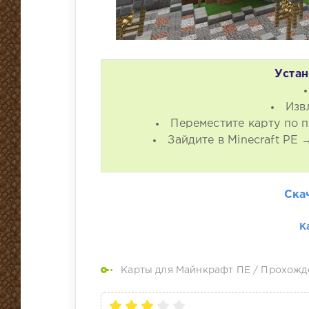
Устан
Изв
Переместите карту по п
Зайдите в Minecraft PE
Ска
К
Карты для Майнкрафт ПЕ
/
Прохожд