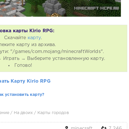
овка карты Kirio RPG:
Скачайте
карту
.
леките карту из архива.
ути: "/games/com.mojang/minecraftWorlds".
 → Играть → Выберите установленную карту.
Готово!
чать Карту Kirio RPG
ак установить карту?
ение
/
На двоих
/
Карты городов
minecraft
7 246