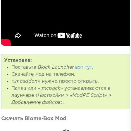
Установка:
Поставьте
Block Launcher
вот тут
.
Скачайте мод на телефон.
«
.mcaddon
» нужно просто открыть.
Папка или «
.mcpack
» устанавливаются в
лаунчере (
Настройки > «ModPE Script» >
Добавление файлов
).
Скачать Biome-Box Mod