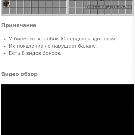
Примечание
У биомных коробок 10 сердечек здоровья.
Их появление не нарушает баланс.
Есть 8 видов боксов.
Видео обзор