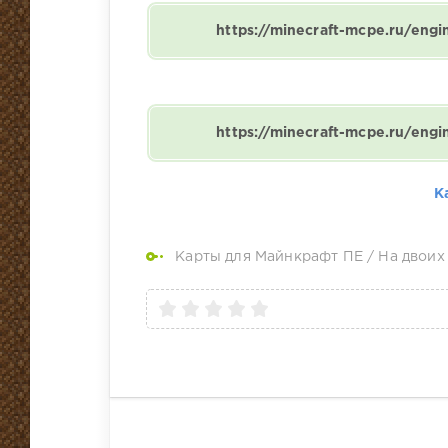
https://minecraft-mcpe.ru/eng
https://minecraft-mcpe.ru/eng
К
Карты для Майнкрафт ПЕ
/
На двоих