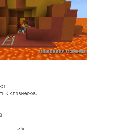
ют.
тых спавнеров.
a
.zip