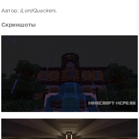
Автор:
iLordQuackers
.
Скриншоты