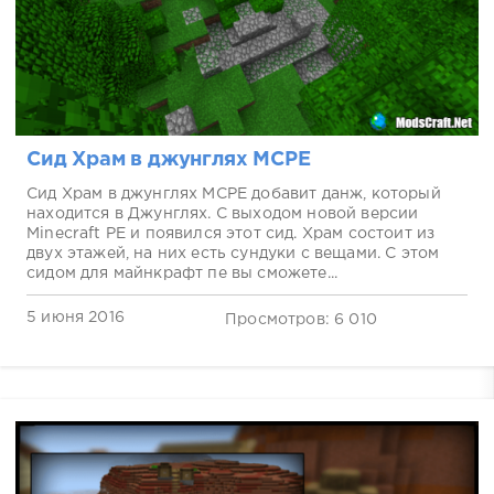
Сид Храм в джунглях MCPE
Сид Храм в джунглях MCPE добавит данж, который
находится в Джунглях. С выходом новой версии
Minecraft PE и появился этот сид. Храм состоит из
двух этажей, на них есть сундуки с вещами. С этом
сидом для майнкрафт пе вы сможете...
5 июня 2016
Просмотров: 6 010