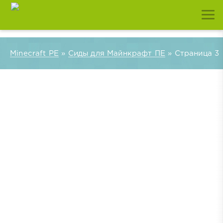
Minecraft PE
»
Сиды для Майнкрафт ПЕ
» Страница 3