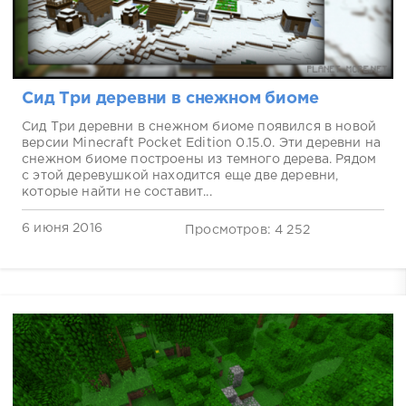
Сид Три деревни в снежном биоме
Сид Три деревни в снежном биоме появился в новой
версии Minecraft Pocket Edition 0.15.0. Эти деревни на
снежном биоме построены из темного дерева. Рядом
с этой деревушкой находится еще две деревни,
которые найти не составит...
6 июня 2016
Просмотров: 4 252