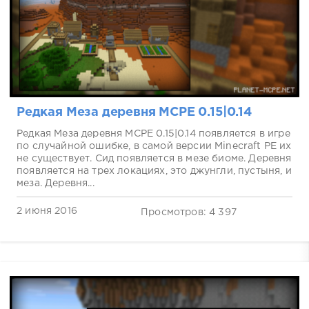
Редкая Меза деревня MCPE 0.15|0.14
Редкая Меза деревня MCPE 0.15|0.14 появляется в игре
по случайной ошибке, в самой версии Minecraft PE их
не существует. Сид появляется в мезе биоме. Деревня
появляется на трех локациях, это джунгли, пустыня, и
меза. Деревня...
2 июня 2016
Просмотров: 4 397