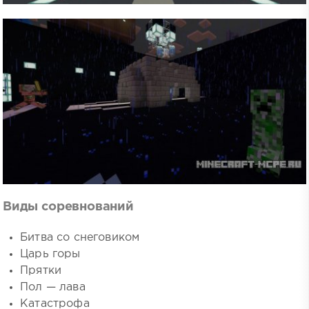
Виды соревнований
Битва со снеговиком
Царь горы
Прятки
Пол — лава
Катастрофа