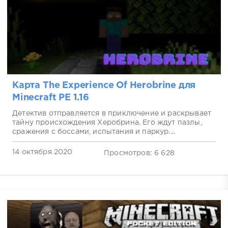
Карта The Experience Of Herobrine для
Minecraft PE 1.16
Детектив отправляется в приключение и раскрывает
тайну происхождения Херобрина. Его ждут пазлы,
сражения с боссами, испытания и паркур....
14 октября 2020
Просмотров: 6 628