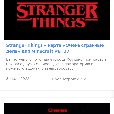
Stranger Things – карта «Очень странные
дела» для Minecraft PE 1.17
Вы погуляете по улицам города Хоукинс, поиграете в
прятки с друзьями, исследуете лабораторию и
поживете в домах главных героев....
8 июля 2022
Просмотров: 4 335