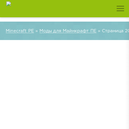
Minecraft PE
»
Моды для Майнкрафт ПЕ
» Страница 2