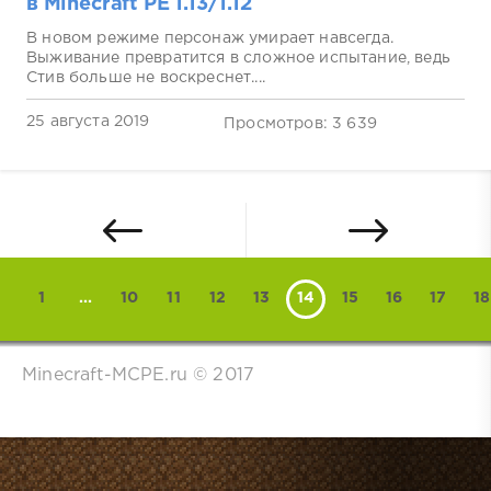
в Minecraft PE 1.13/1.12
В новом режиме персонаж умирает навсегда.
Выживание превратится в сложное испытание, ведь
Стив больше не воскреснет....
25 августа 2019
Просмотров: 3 639
1
...
10
11
12
13
14
15
16
17
18
Minecraft-MCPE.ru © 2017