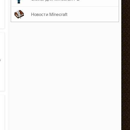
Новости Minecraft
в
6