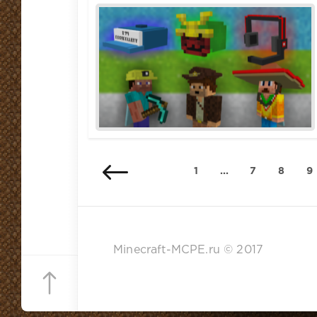
1
...
7
8
9
Minecraft-MCPE.ru © 2017