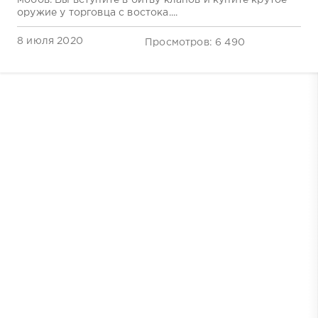
мобов. Вы вступите в битву кланов и купите крутое
оружие у торговца с востока....
8 июля 2020
Просмотров: 6 490