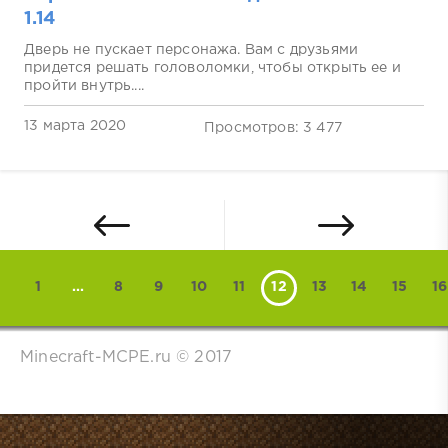
1.14
Дверь не пускает персонажа. Вам с друзьями
придется решать головоломки, чтобы открыть ее и
пройти внутрь....
13 марта 2020
Просмотров: 3 477
1
...
8
9
10
11
12
13
14
15
16
Minecraft-MCPE.ru © 2017