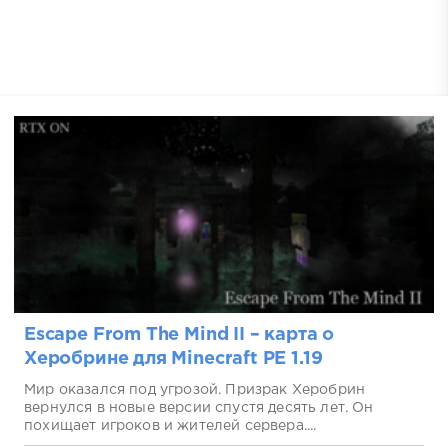
Escape From The Mind II – карта о
Херобрине для Minecraft PE 1.19
Мир оказался под угрозой. Призрак Херобрин
вернулся в новые версии спустя десять лет. Он
похищает игроков и жителей сервера....