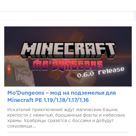
Mo'Dungeons – мод на подземелья для
Minecraft PE 1.19/1.18/1.17/1.16
Искателей приключений ждут магические башни,
крепости с нежитью, брошенные форты и небесные
храмы. Храбрецы сразятся с боссами и добудут
сокровища....