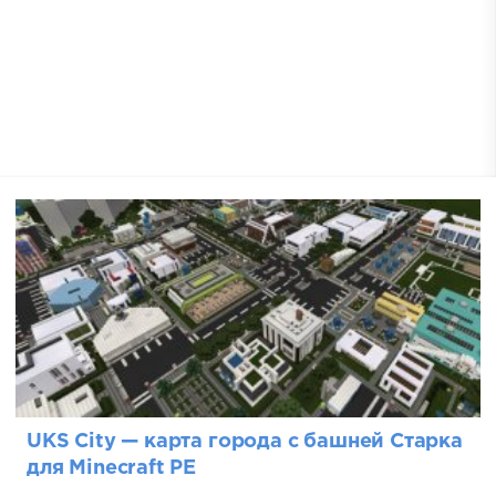
UKS City — карта города с башней Старка
для Minecraft PE