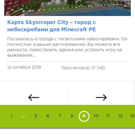
Карта Skyscraper City – город с
небоскребами для Minecraft PE
Поселитесь в городе с гигантскими небоскрёбами. Он
полностью в вашем распоряжении. Вы можете все
разнести, перестроить здания или устроить игру на
выживание....
12 октября 2018
Просмотров: 17 740
1
...
5
6
7
8
9
10
11
12
13